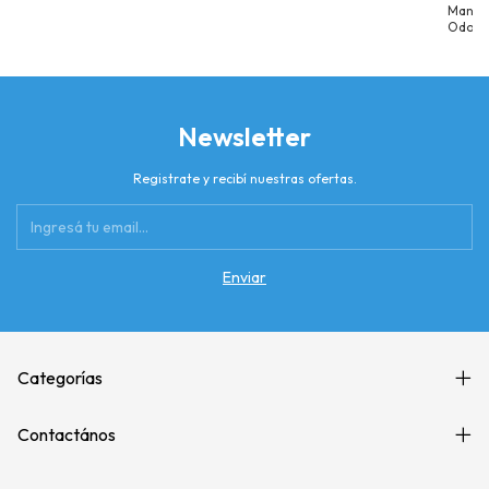
personalizada
Mangu
Odont
Dental
Newsletter
Registrate y recibí nuestras ofertas.
Categorías
Contactános