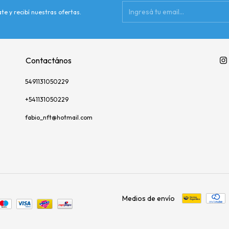
te y recibí nuestras ofertas.
Contactános
5491131050229
+541131050229
fabio_nft@hotmail.com
Medios de envío